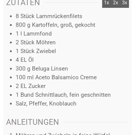
ZUTATEN
1x
2x
3x
8
Stück
Lammrückenfilets
800
g
Kartoffeln, groß, gekocht
1
l
Lammfond
2
Stück
Möhren
1
Stück
Zwiebel
4
EL
Öl
300
g
Beluga Linsen
100
ml
Aceto Balsamico Creme
2
EL
Zucker
1
Bund
Schnittlauch, fein geschnitten
Salz, Pfeffer, Knoblauch
ANLEITUNGEN