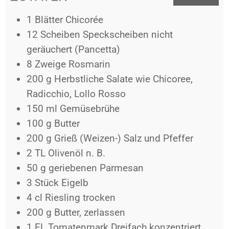
1
Blätter
Chicorée
12
Scheiben
Speckscheiben nicht
geräuchert (Pancetta)
8
Zweige
Rosmarin
200
g
Herbstliche Salate wie Chicoree,
Radicchio, Lollo Rosso
150
ml
Gemüsebrühe
100
g
Butter
200
g
Grieß (Weizen-) Salz und Pfeffer
2
TL
Olivenöl n. B.
50
g
geriebenen Parmesan
3
Stück
Eigelb
4
cl
Riesling trocken
200
g
Butter, zerlassen
1
EL
Tomatenmark Dreifach konzentriert