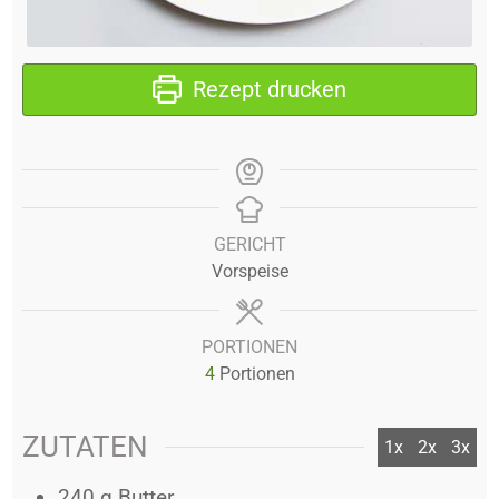
Rezept drucken
GERICHT
Vorspeise
PORTIONEN
4
Portionen
ZUTATEN
1x
2x
3x
240
g
Butter