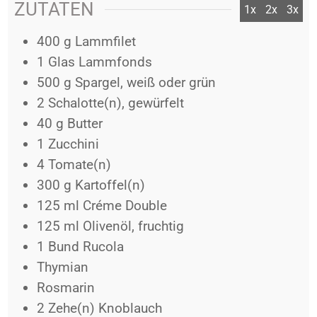
ZUTATEN
1x
2x
3x
400
g
Lammfilet
1
Glas
Lammfonds
500
g
Spargel, weiß oder grün
2
Schalotte(n), gewürfelt
40
g
Butter
1
Zucchini
4
Tomate(n)
300
g
Kartoffel(n)
125
ml
Créme Double
125
ml
Olivenöl, fruchtig
1
Bund
Rucola
Thymian
Rosmarin
2
Zehe(n)
Knoblauch