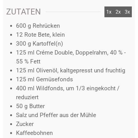
ZUTATEN
1x
2x
3x
600
g
Rehrücken
12
Rote Bete, klein
300
g
Kartoffel(n)
125
ml
Créme Double, Doppelrahm, 40 % -
55 % Fett
125
ml
Olivenöl, kaltgepresst und fruchtig
125
ml
Gemüsefonds
400
ml
Wildfonds, um 1/3 eingekocht /
reduziert
50
g
Butter
Salz und Pfeffer aus der Mühle
Zucker
Kaffeebohnen