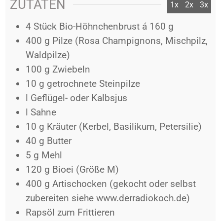
ZUTATEN
1x
2x
3x
4
Stück
Bio-Höhnchenbrust á 160 g
400
g
Pilze (Rosa Champignons, Mischpilz,
Waldpilze)
100
g
Zwiebeln
10
g
getrochnete Steinpilze
l
Geflügel- oder Kalbsjus
l
Sahne
10
g
Kräuter (Kerbel, Basilikum, Petersilie)
40
g
Butter
5
g
Mehl
120
g
Bioei (Größe M)
400
g
Artischocken (gekocht oder selbst
zubereiten siehe www.derradiokoch.de)
Rapsöl zum Frittieren