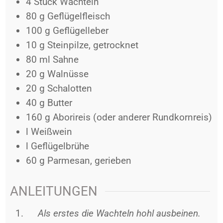
4
Stück
Wachteln
80
g
Geflügelfleisch
100
g
Geflügelleber
10
g
Steinpilze, getrocknet
80
ml
Sahne
20
g
Walnüsse
20
g
Schalotten
40
g
Butter
160
g
Aborireis (oder anderer Rundkornreis)
l
Weißwein
l
Geflügelbrühe
60
g
Parmesan, gerieben
ANLEITUNGEN
Als erstes die Wachteln hohl ausbeinen.