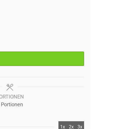
ORTIONEN
Portionen
1x
2x
3x