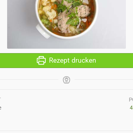
Rezept drucken
T
P
e
4