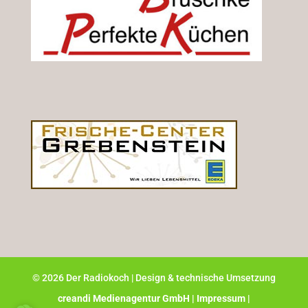
©
2026
Der Radiokoch | Design & technische Umsetzung
creandi Medienagentur GmbH |
Impressum |