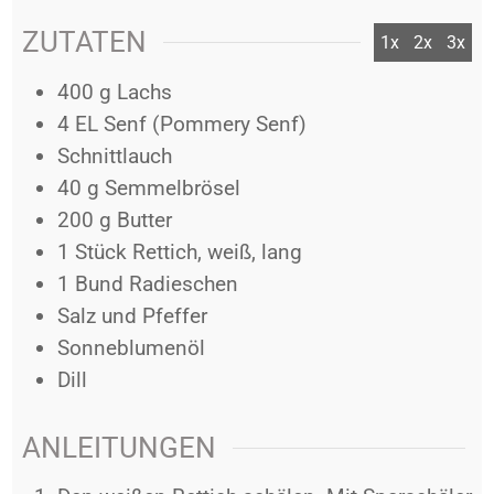
ZUTATEN
1x
2x
3x
400
g
Lachs
4
EL
Senf (Pommery Senf)
Schnittlauch
40
g
Semmelbrösel
200
g
Butter
1
Stück
Rettich, weiß, lang
1
Bund
Radieschen
Salz und Pfeffer
Sonneblumenöl
Dill
ANLEITUNGEN