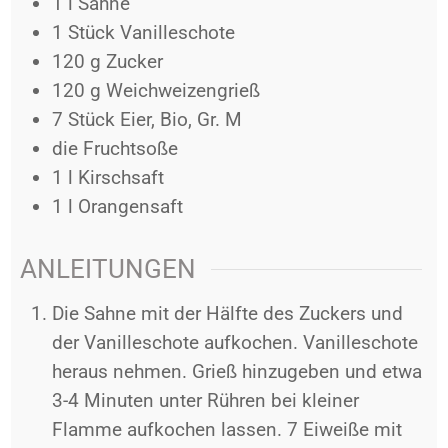
1
l
Sahne
1
Stück
Vanilleschote
120
g
Zucker
120
g
Weichweizengrieß
7
Stück
Eier, Bio, Gr. M
die
Fruchtsoße
1
l
Kirschsaft
1
l
Orangensaft
ANLEITUNGEN
Die Sahne mit der Hälfte des Zuckers und
der Vanilleschote aufkochen. Vanilleschote
heraus nehmen. Grieß hinzugeben und etwa
3-4 Minuten unter Rühren bei kleiner
Flamme aufkochen lassen. 7 Eiweiße mit