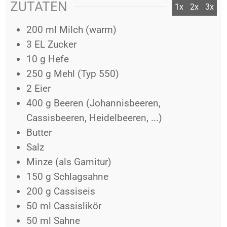
ZUTATEN
1x
2x
3x
200
ml
Milch (warm)
3
EL
Zucker
10
g
Hefe
250
g
Mehl (Typ 550)
2
Eier
400
g
Beeren (Johannisbeeren,
Cassisbeeren, Heidelbeeren, ...)
Butter
Salz
Minze (als Garnitur)
150
g
Schlagsahne
200
g
Cassiseis
50
ml
Cassislikör
50
ml
Sahne