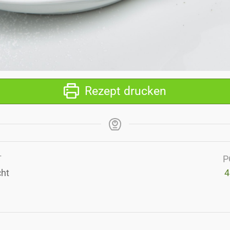
Rezept drucken
T
P
cht
4