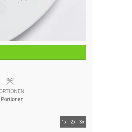
ORTIONEN
Portionen
1x
2x
3x