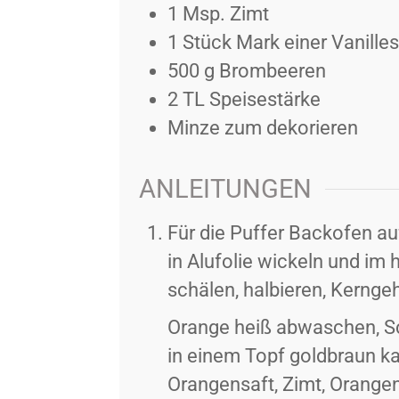
1
Msp.
Zimt
1
Stück
Mark einer Vanille
500
g
Brombeeren
2
TL
Speisestärke
Minze zum dekorieren
ANLEITUNGEN
Für die Puffer Backofen au
in Alufolie wickeln und im
schälen, halbieren, Kernge
Orange heiß abwaschen, Sc
in einem Topf goldbraun ka
Orangensaft, Zimt, Orange