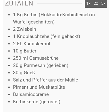
ZUTATEN
1x
2x
3x
1
Kg
Kürbis (Hokkaido-Kürbisfleisch in
Würfel geschnitten)
2
Zwiebeln
1
Knoblauchzehe (fein gehackt)
2
EL
Kürbiskernöl
10
g
Butter
250
ml
Gemüsebrühe
20
g
Parmesan (gerieben)
30
g
Grieß
Salz und Pfeffer aus der Mühle
Piment und Muskatblüte
Balsamicocreme
Kürbiskerne (geröstet)