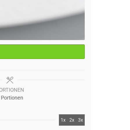
ORTIONEN
Portionen
1x
2x
3x