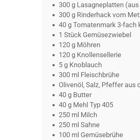
300
g
Lasagneplatten (aus
300
g
Rinderhack vom Metz
40
g
Tomatenmark 3-fach k
1
Stück
Gemüsezwiebel
120
g
Möhren
120
g
Knollensellerie
5
g
Knoblauch
300
ml
Fleischbrühe
Olivenöl, Salz, Pfeffer au
40
g
Butter
40
g
Mehl Typ 405
250
ml
Milch
250
ml
Sahne
100
ml
Gemüsebrühe