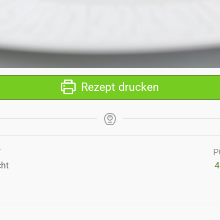
Rezept drucken
T
P
cht
4