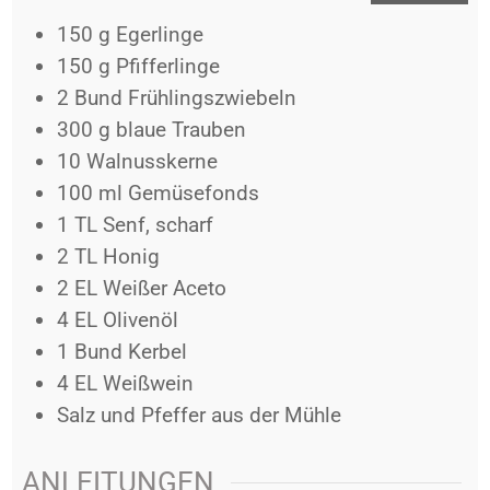
150
g
Egerlinge
150
g
Pfifferlinge
2
Bund
Frühlingszwiebeln
300
g
blaue Trauben
10
Walnusskerne
100
ml
Gemüsefonds
1
TL
Senf, scharf
2
TL
Honig
2
EL
Weißer Aceto
4
EL
Olivenöl
1
Bund
Kerbel
4
EL
Weißwein
Salz und Pfeffer aus der Mühle
ANLEITUNGEN