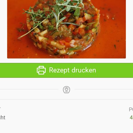
Rezept drucken
T
P
cht
4