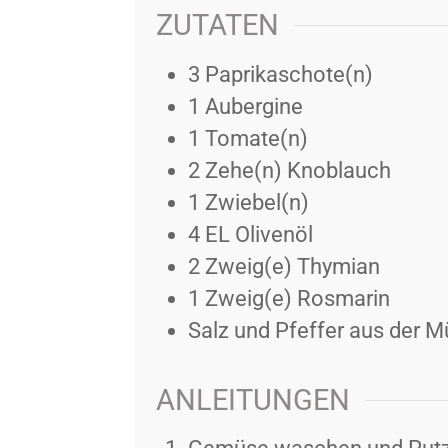
ZUTATEN
3
Paprikaschote(n)
1
Aubergine
1
Tomate(n)
2
Zehe(n)
Knoblauch
1
Zwiebel(n)
4
EL
Olivenöl
2
Zweig(e)
Thymian
1
Zweig(e)
Rosmarin
Salz und Pfeffer aus der M
ANLEITUNGEN