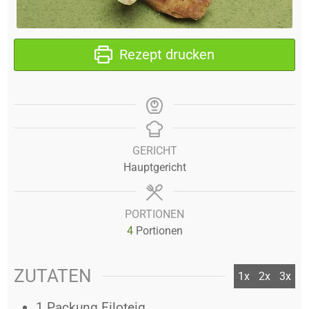
Rezept drucken
GERICHT
Hauptgericht
PORTIONEN
4
Portionen
ZUTATEN
1x
2x
3x
1
Packung
Filoteig