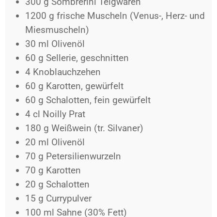
300
g
Sombrerini Teigwaren
1200
g
frische Muscheln (Venus-, Herz- und
Miesmuscheln)
30
ml
Olivenöl
60
g
Sellerie, geschnitten
4
Knoblauchzehen
60
g
Karotten, gewürfelt
60
g
Schalotten, fein gewürfelt
4
cl
Noilly Prat
180
g
Weißwein (tr. Silvaner)
20
ml
Olivenöl
70
g
Petersilienwurzeln
70
g
Karotten
20
g
Schalotten
15
g
Currypulver
100
ml
Sahne (30% Fett)